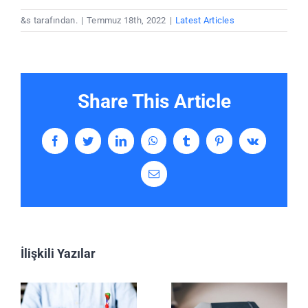
&s tarafından.
|
Temmuz 18th, 2022
|
Latest Articles
Share This Article
Facebook
Twitter
LinkedIn
WhatsApp
Tumblr
Pinterest
Vk
E-
posta
İlişkili Yazılar